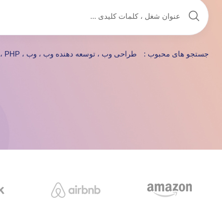
جستجو های محبوب :
طراحی وب ، توسعه دهنده وب ، وب ، IOS ، PHP ، ارشد ، مهندس