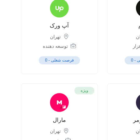
آپ ورک
ن
تهران
زار
توسعه دهنده
 -
0
فرصت شغلی -
0
ویژه
مر
مارال
ن
تهران