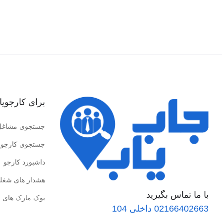
برای کارجویا
جستجوی مشاغل
جستجوی کارجوی
داشبورد کارجو
هشدار های شغل
با ما تماس بگیرید
بوک مارک های 
02166402663 داخلی 104