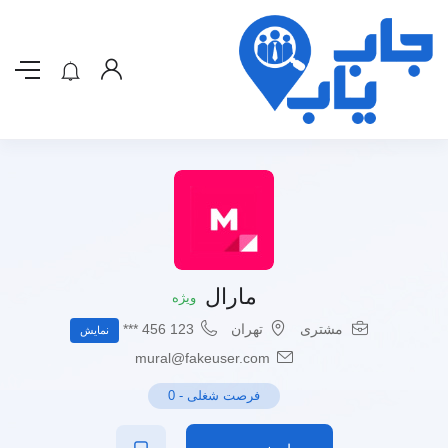
مارال
ویژه
مشتری
تهران
123 456 ***
نمایش
mural@fakeuser.com
فرصت شغلی
-
0