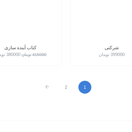
شرکتی
کتاب آینده سازی
399000
تومان
380000
توم
415000
تومان
2
1