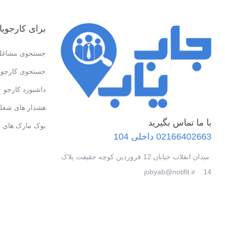
برای کارجویا
جستجوی مشاغل
جستجوی کارجوی
داشبورد کارجو
هشدار های شغل
با ما تماس بگیرید
بوک مارک های 
02166402663 داخلی 104
میدان انقلاب خیابان 12 فروردین کوچه حقیقت پلاک
14 jobyab@notifit.ir