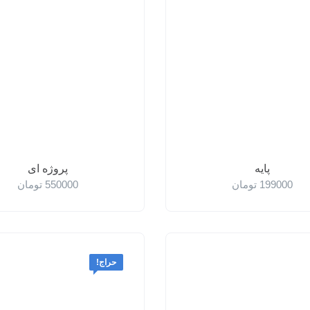
پایه
پروژه ای
199000
تومان
550000
تومان
حراج!