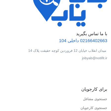
با ما تماس بگیرید
02166402663 داخلی 104
میدان انقلاب خیابان 12 فروردین کوچه حقیقت پلاک 14
jobyab@notifit.ir
برای کارجویان
جستجوی مشاغل
جستجوی کارجویان