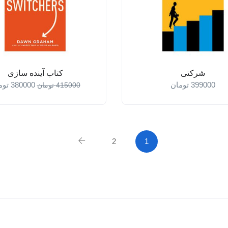
شرکتی
کتاب آینده سازی
399000
تومان
380000
توم
415000
تومان
2
1