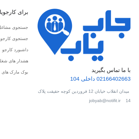
برای کارجویا
جستجوی مشاغل
جستجوی کارجوی
داشبورد کارجو
هشدار های شغل
با ما تماس بگیرید
بوک مارک های 
02166402663 داخلی 104
میدان انقلاب خیابان 12 فروردین کوچه حقیقت پلاک
14 jobyab@notifit.ir