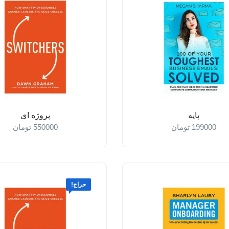
پایه
پروژه ای
199000
تومان
550000
تومان
حراج!