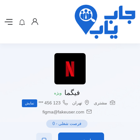
فیگما
ویژه
مشتری
تهران
123 456 ***
نمایش
figma@fakeuser.com
فرصت شغلی
-
0