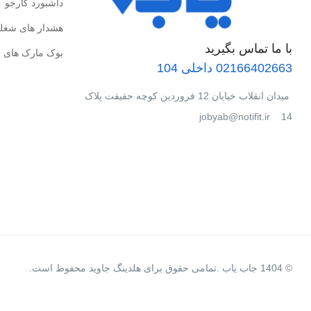
داشبورد کارجو
هشدار های شغل
با ما تماس بگیرید
بوک مارک های 
02166402663 داخلی 104
میدان انقلاب خیابان 12 فروردین کوچه حقیقت پلاک
14 jobyab@notifit.ir
© 1404 جاب یاب .تمامی حقوق برای هلدینگ جاوید محفوظ است.