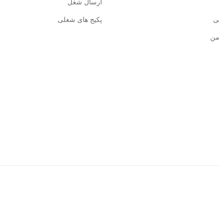
ارسال شغل
ی
پکیج های شغلی
من