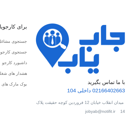
برای کارجویا
جستجوی مشاغل
جستجوی کارجوی
داشبورد کارجو
هشدار های شغل
با ما تماس بگیرید
بوک مارک های 
02166402663 داخلی 104
میدان انقلاب خیابان 12 فروردین کوچه حقیقت پلاک
14 jobyab@notifit.ir