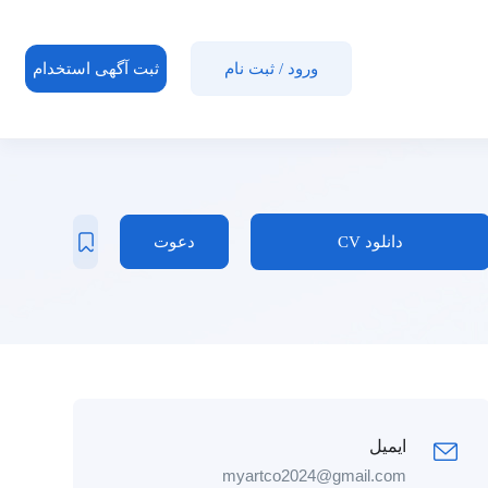
ورود
/
ثبت نام
ثبت آگهی استخدام
دانلود CV
دعوت
ایمیل
myartco2024@gmail.com