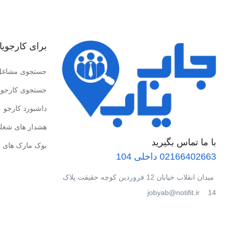
برای کارجویا
جستجوی مشاغل
جستجوی کارجوی
داشبورد کارجو
هشدار های شغل
با ما تماس بگیرید
بوک مارک های 
02166402663 داخلی 104
میدان انقلاب خیابان 12 فروردین کوچه حقیقت پلاک
14 jobyab@notifit.ir