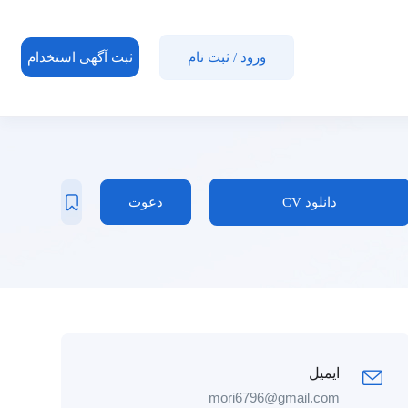
ورود
/
ثبت نام
ثبت آگهی استخدام
دانلود CV
دعوت
ایمیل
mori6796@gmail.com