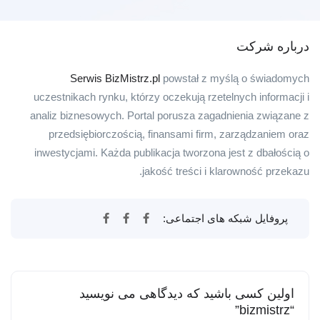
درباره شرکت
Serwis BizMistrz.pl
powstał z myślą o świadomych
uczestnikach rynku, którzy oczekują rzetelnych informacji i
analiz biznesowych. Portal porusza zagadnienia związane z
przedsiębiorczością, finansami firm, zarządzaniem oraz
inwestycjami. Każda publikacja tworzona jest z dbałością o
jakość treści i klarowność przekazu.
پروفایل شبکه های اجتماعی:
اولین کسی باشید که دیدگاهی می نویسید
“bizmistrz”