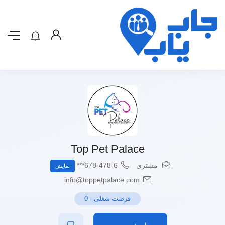
Top Pet Palace
مشتری
678-478-6***
نمایش
info@toppetpalace.com
فرصت شغلی
-
0