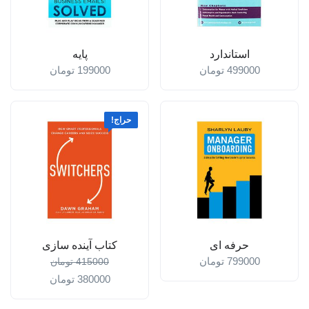
استاندارد
پایه
499000
تومان
199000
تومان
حراج!
حرفه ای
کتاب آینده سازی
799000
تومان
415000
تومان
380000
تومان