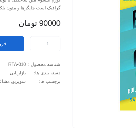
5
امتیاز
گرافیک است چاپگرها و متون بلک
مشتری
90000
تومان
افزو
شناسه محصول :
RTA-010
دسته بندی ها:
بازاریابی
برچسب ها:
سوپریو
,
مشاغ