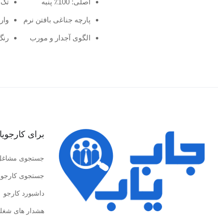
اصلی: 100٪ پنبه
تک 
پارچه جناغی بافتن نرم
وار
الگوی آجدار و مورب
رنگ
برای کارجویا
جستجوی مشاغل
جستجوی کارجوی
داشبورد کارجو
هشدار های شغل