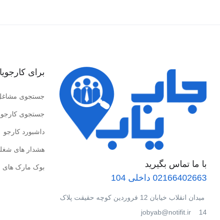
برای کارجویا
جستجوی مشاغل
جستجوی کارجوی
داشبورد کارجو
هشدار های شغل
با ما تماس بگیرید
بوک مارک های 
02166402663 داخلی 104
میدان انقلاب خیابان 12 فروردین کوچه حقیقت پلاک
14 jobyab@notifit.ir