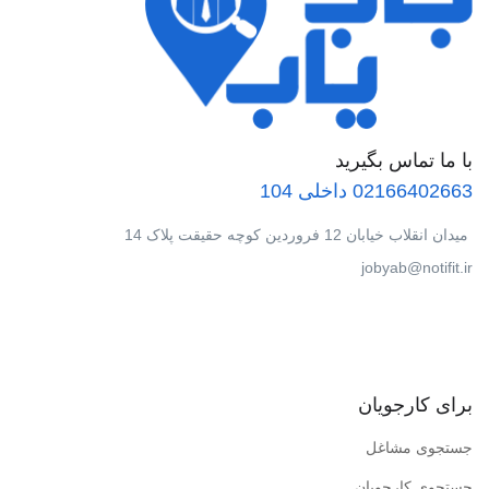
با ما تماس بگیرید
02166402663 داخلی 104
میدان انقلاب خیابان 12 فروردین کوچه حقیقت پلاک 14
jobyab@notifit.ir
برای کارجویان
جستجوی مشاغل
جستجوی کارجویان